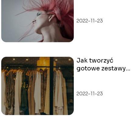
włosów?
2022-11-23
Jak tworzyć
gotowe zestawy
ubrań do
założenia od
zaraz?
2022-11-23