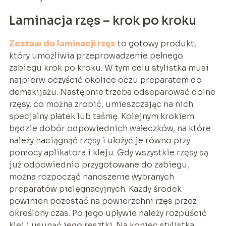
Laminacja rzęs – krok po kroku
Zestaw do laminacji rzęs
to gotowy produkt,
który umożliwia przeprowadzenie pełnego
zabiegu krok po kroku. W tym celu stylistka musi
najpierw oczyścić okolice oczu preparatem do
demakijażu. Następnie trzeba odseparować dolne
rzęsy, co można zrobić, umieszczając na nich
specjalny płatek lub taśmę. Kolejnym krokiem
będzie dobór odpowiednich wałeczków, na które
należy naciągnąć rzęsy i ułożyć je równo przy
pomocy aplikatora i kleju. Gdy wszystkie rzęsy są
już odpowiednio przygotowane do zabiegu,
można rozpocząć nanoszenie wybranych
preparatów pielęgnacyjnych. Każdy środek
powinien pozostać na powierzchni rzęs przez
określony czas. Po jego upływie należy rozpuścić
klej i usunąć jego resztki. Na koniec stylistka