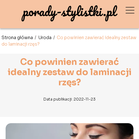
Strona główna
/
Uroda
/
Co powinien zawierać idealny zestaw
do laminacji rzęs?
Co powinien zawierać
idealny zestaw do laminacji
rzęs?
Data publikacji: 2022-11-23