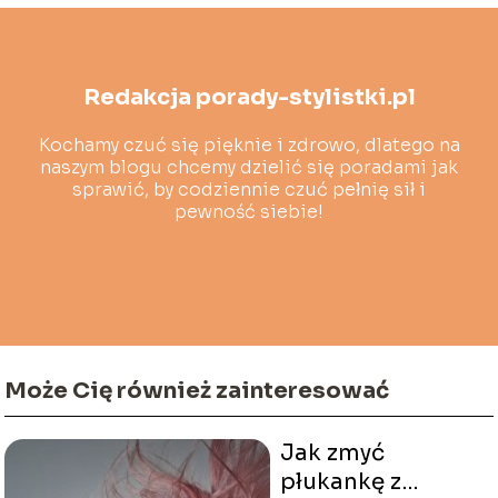
Redakcja porady-stylistki.pl
Kochamy czuć się pięknie i zdrowo, dlatego na
naszym blogu chcemy dzielić się poradami jak
sprawić, by codziennie czuć pełnię sił i
pewność siebie!
Może Cię również zainteresować
Jak zmyć
płukankę z