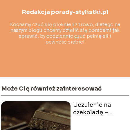
Redakcja porady-stylistki.pl
Kochamy czuć się pięknie i zdrowo, dlatego na
naszym blogu chcemy dzielić się poradami jak
sprawić, by codziennie czuć pełnię sił i
pewność siebie!
Może Cię również zainteresować
Uczulenie na
czekoladę –
wszystko, co
musisz wiedzieć?