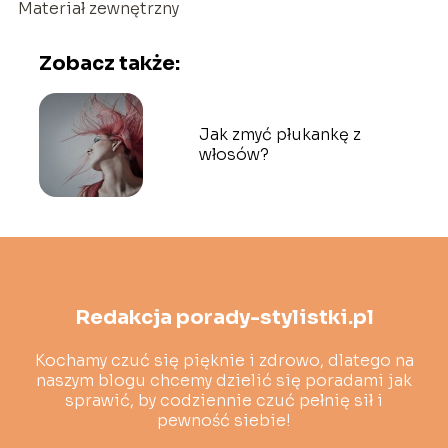
Materiał zewnętrzny
Zobacz także:
Jak zmyć płukankę z
włosów?
Redakcja porady-stylistki.pl
Kochamy czuć się pięknie i zdrowo, dlatego na
naszym blogu chcemy dzielić się poradami jak
sprawić, by codziennie czuć pełnię sił i
pewność siebie!